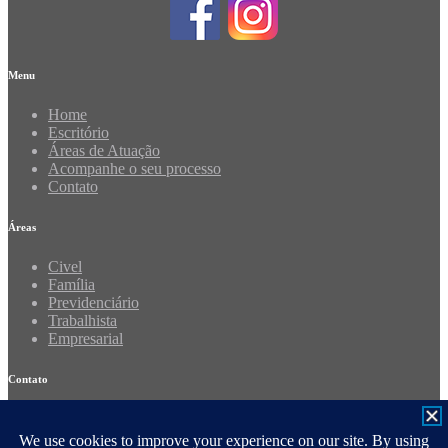
Menu
Home
Escritório
Áreas de Atuação
Acompanhe o seu processo
Contato
Áreas
Civel
Família
Previdenciário
Trabalhista
Empresarial
Contato
Telefone: 11 4023-5599
WhatsApp: 11 95328-4609